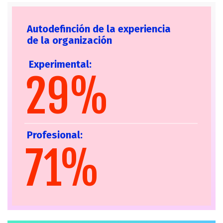
Autodefinción de la experiencia
de la organización
Experimental:
29%
Profesional:
Mayor de 60 años
71%