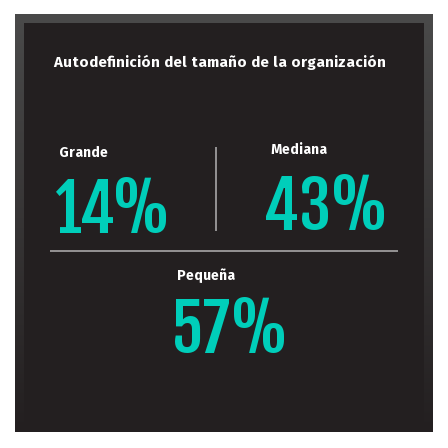
Autodefinición del tamaño de la organización
Mediana
Grande
43%
14%
Pequeña
Mayor de 60 años
57%