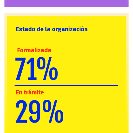
Estado de la organización
Formalizada
71%
En trámite
Mayor de 60 años
29%